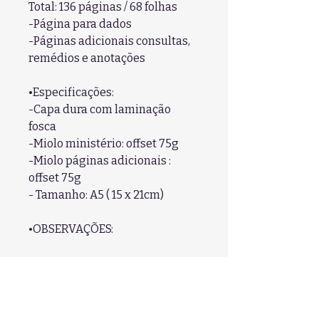
Total: 136 páginas / 68 folhas
-Página para dados
-Páginas adicionais consultas,
remédios e anotações
•Especificações:
-Capa dura com laminação
fosca
-Miolo ministério: offset 75g
-Miolo páginas adicionais :
offset 75g
- Tamanho: A5 ( 15 x 21cm)
•OBSERVAÇÕES:
-As cores do produto podem
conter variações com as cores
vistas na tela.