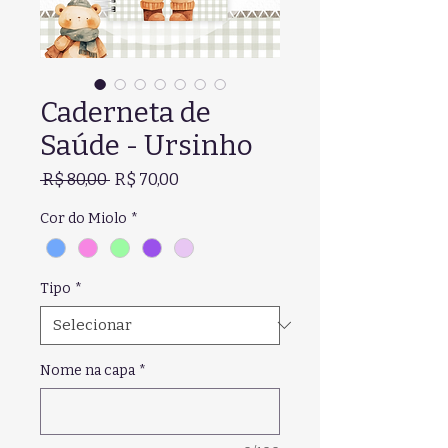
Caderneta de
Saúde - Ursinho
Preço
Preço
 R$ 80,00 
R$ 70,00
normal
promocional
Cor do Miolo
*
Tipo
*
Nome na capa
*