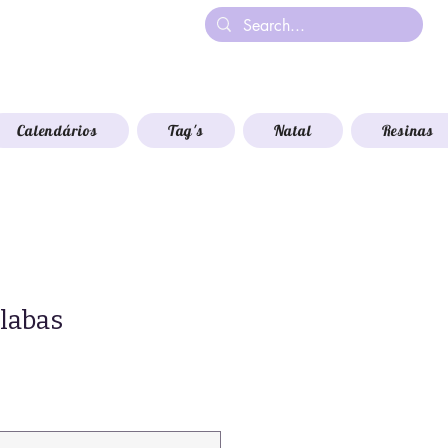
Calendários
Tag's
Natal
Resinas
ílabas