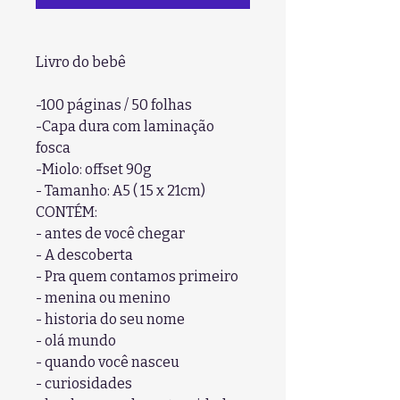
Livro do bebê
-100 páginas / 50 folhas
-Capa dura com laminação
fosca
-Miolo: offset 90g
- Tamanho: A5 ( 15 x 21cm)
CONTÉM:
- antes de você chegar
- A descoberta
- Pra quem contamos primeiro
- menina ou menino
- historia do seu nome
- olá mundo
- quando você nasceu
- curiosidades