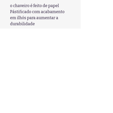
o chaveiro é feito de papel
Pástificado com acabamento
em ilhós para aumentar a
durabilidade
Fique por dentro das nossas
novidades:
Insira seu endereço de email
Enviar