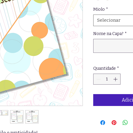
Miolo
*
Selecionar
Nome na Capa?
*
Quantidade
*
Adic
lo e praticidade!