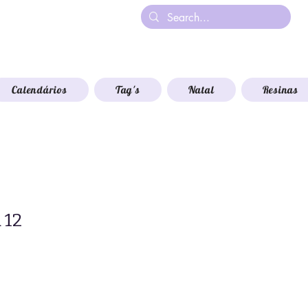
Calendários
Tag's
Natal
Resinas
 12