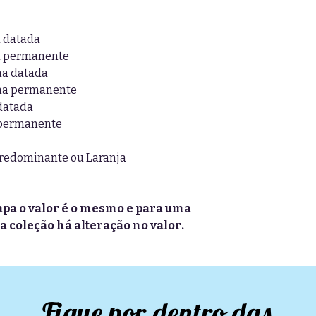
a datada
na permanente
na datada
ina permanente
 datada
 permanente
predominante ou Laranja
pa o valor é o mesmo e para uma
a coleção há alteração no valor.
Fique por dentro das