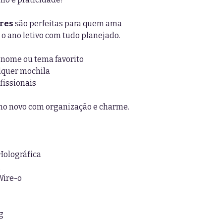
res
são perfeitas para quem ama
 o ano letivo com tudo planejado.
 nome ou tema favorito
lquer mochila
fissionais
ano novo com organização e charme.
Holográfica
g
Wire-o
g