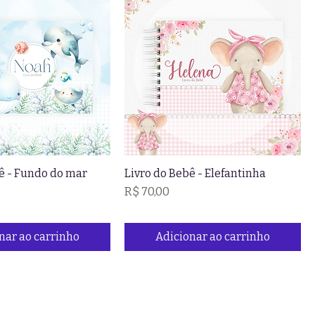
ê - Fundo do mar
Livro do Bebê - Elefantinha
Preço
R$ 70,00
nar ao carrinho
Adicionar ao carrinho