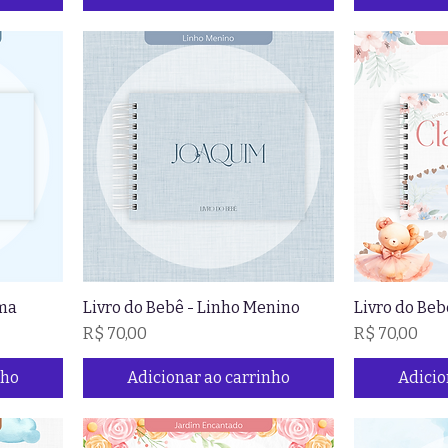
ama
Livro do Bebê - Linho Menino
Livro do Beb
Preço
Preço
R$ 70,00
R$ 70,00
nho
Adicionar ao carrinho
Adicio