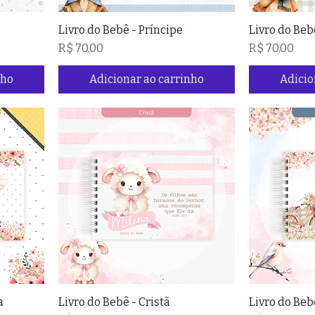
Livro do Bebê - Príncipe
Livro do Beb
Preço
Preço
R$ 70,00
R$ 70,00
nho
Adicionar ao carrinho
Adicio
a
Livro do Bebê - Cristã
Livro do Beb