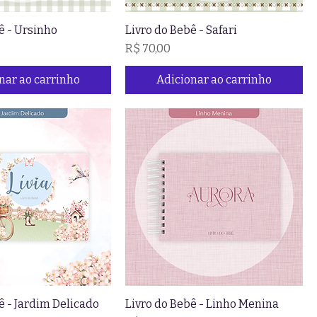
ê - Ursinho
Livro do Bebê - Safari
Preço
R$ 70,00
nar ao carrinho
Adicionar ao carrinho
ê - Jardim Delicado
Livro do Bebê - Linho Menina