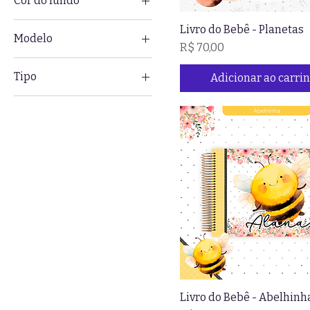
Cor do fundo
Livro do Bebê - Planetas
Modelo
Preço
R$ 70,00
Coração
Tipo
Adicionar ao carri
Redondo
Nova
Reforma
Livro do Bebê - Abelhinh