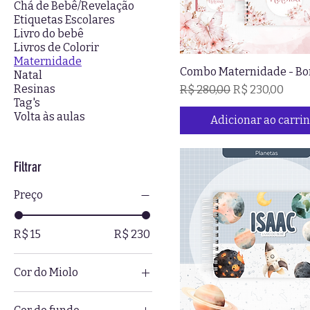
Chá de Bebê/Revelação
Etiquetas Escolares
Livro do bebê
Livros de Colorir
Maternidade
Combo Maternidade - Bo
Natal
Resinas
Preço normal
Preço promoci
R$ 280,00
R$ 230,00
Tag's
Volta às aulas
Adicionar ao carri
Filtrar
Preço
R$ 15
R$ 230
Cor do Miolo