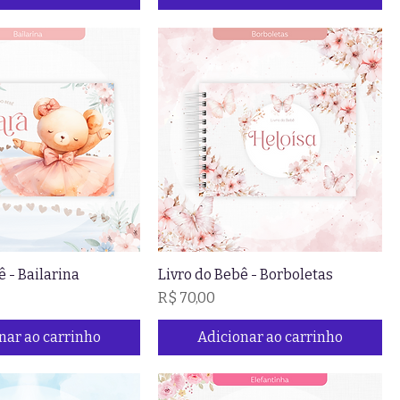
ê - Bailarina
Livro do Bebê - Borboletas
Preço
R$ 70,00
nar ao carrinho
Adicionar ao carrinho