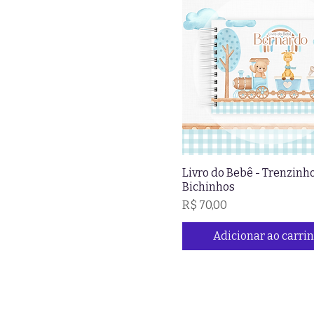
Livro do Bebê - Trenzinh
Bichinhos
Preço
R$ 70,00
Adicionar ao carri