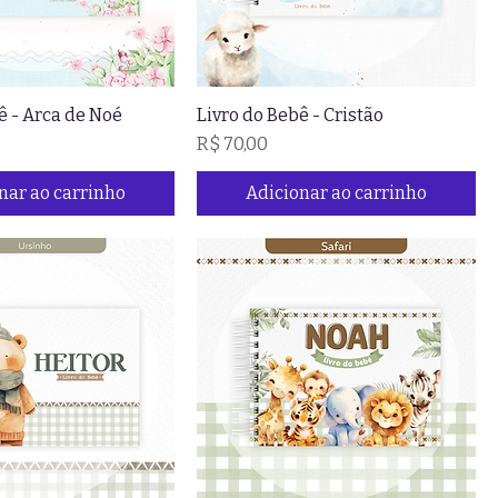
ê - Arca de Noé
Livro do Bebê - Cristão
Preço
R$ 70,00
nar ao carrinho
Adicionar ao carrinho