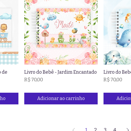
o de
Livro do Bebê - Jardim Encantado
Livro do Beb
Preço
Preço
R$ 70,00
R$ 70,00
nho
Adicionar ao carrinho
Adicio
1
2
3
4