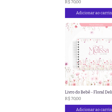
Preço
R$ 70,00
Adicionar ao carri
Livro do Bebê - Floral De
Preço
R$ 70,00
Adicionar ao carri