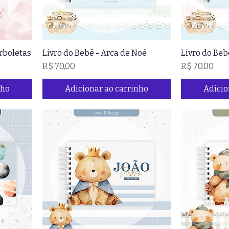
rboletas
Livro do Bebê - Arca de Noé
Livro do Beb
onal
Preço
Preço
R$ 70,00
R$ 70,00
nho
Adicionar ao carrinho
Adicio