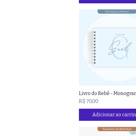
Livro do Bebê - Monogr
Preço
R$ 70,00
Adicionar ao carri