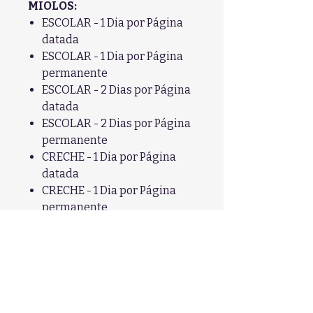
MIOLOS:
ESCOLAR - 1 Dia por Página
datada
ESCOLAR - 1 Dia por Página
permanente
ESCOLAR - 2 Dias por Página
datada
ESCOLAR - 2 Dias por Página
permanente
CRECHE - 1 Dia por Página
datada
CRECHE - 1 Dia por Página
permanente
Escolha entre as cores Rosa
predominante ou Laranja
Predominante.
Para adicionar nome na