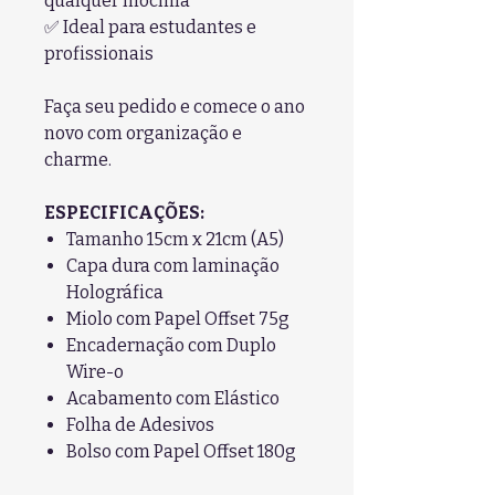
qualquer mochila
✅ Ideal para estudantes e
profissionais
Faça seu pedido e comece o ano
novo com organização e
charme.
ESPECIFICAÇÕES:
Tamanho 15cm x 21cm (A5)
Capa dura com laminação
Holográfica
Miolo com Papel Offset 75g
Encadernação com Duplo
Wire-o
Acabamento com Elástico
Folha de Adesivos
Bolso com Papel Offset 180g