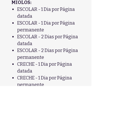
MIOLOS:
ESCOLAR - 1 Dia por Página
datada
ESCOLAR - 1 Dia por Página
permanente
ESCOLAR - 2 Dias por Página
datada
ESCOLAR - 2 Dias por Página
permanente
CRECHE - 1 Dia por Página
datada
CRECHE - 1 Dia por Página
permanente
Escolha entre as cores Rosa
predominante ou Laranja
Predominante.
Para adicionar nome na