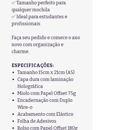
✅ Tamanho perfeito para
qualquer mochila
✅ Ideal para estudantes e
profissionais
Faça seu pedido e comece o ano
novo com organização e
charme.
ESPECIFICAÇÕES:
Tamanho 15cm x 21cm (A5)
Capa dura com laminação
Holográfica
Miolo com Papel Offset 75g
Encadernação com Duplo
Wire-o
Acabamento com Elástico
Folha de Adesivos
Bolso com Papel Offset 180g