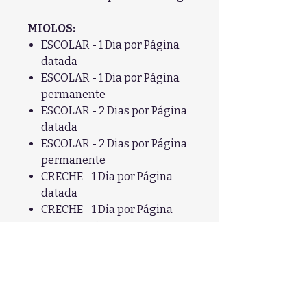
MIOLOS:
ESCOLAR - 1 Dia por Página
datada
ESCOLAR - 1 Dia por Página
permanente
ESCOLAR - 2 Dias por Página
datada
ESCOLAR - 2 Dias por Página
permanente
CRECHE - 1 Dia por Página
datada
CRECHE - 1 Dia por Página
permanente
Escolha entre as cores Rosa
predominante ou Laranja
Predominante.