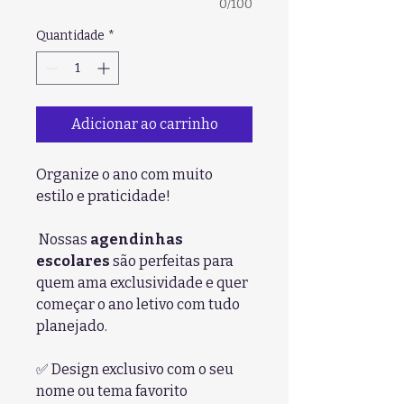
0/100
Quantidade
*
Adicionar ao carrinho
Organize o ano com muito
estilo e praticidade!
Nossas
agendinhas
escolares
são perfeitas para
quem ama exclusividade e quer
começar o ano letivo com tudo
planejado.
✅ Design exclusivo com o seu
nome ou tema favorito