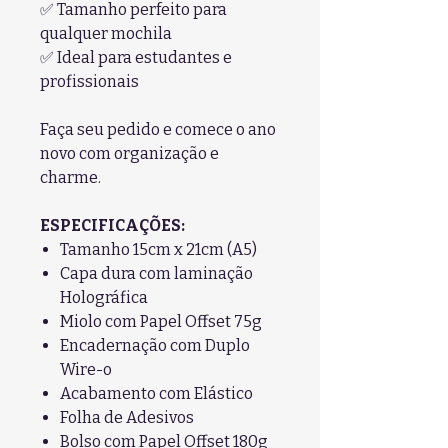
✅ Tamanho perfeito para
qualquer mochila
✅ Ideal para estudantes e
profissionais
Faça seu pedido e comece o ano
novo com organização e
charme.
ESPECIFICAÇÕES:
Tamanho 15cm x 21cm (A5)
Capa dura com laminação
Holográfica
Miolo com Papel Offset 75g
Encadernação com Duplo
Wire-o
Acabamento com Elástico
Folha de Adesivos
Bolso com Papel Offset 180g