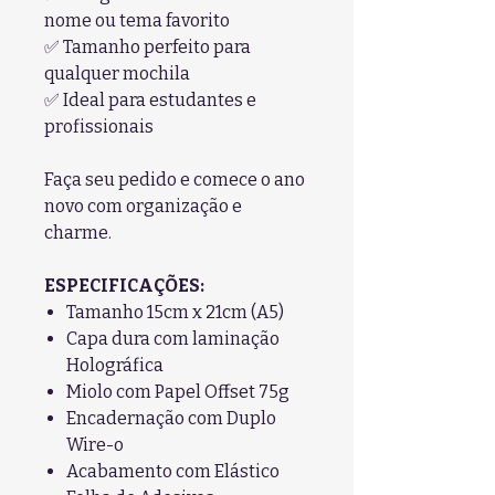
nome ou tema favorito
✅ Tamanho perfeito para
qualquer mochila
✅ Ideal para estudantes e
profissionais
Faça seu pedido e comece o ano
novo com organização e
charme.
ESPECIFICAÇÕES:
Tamanho 15cm x 21cm (A5)
Capa dura com laminação
Holográfica
Miolo com Papel Offset 75g
Encadernação com Duplo
Wire-o
Acabamento com Elástico