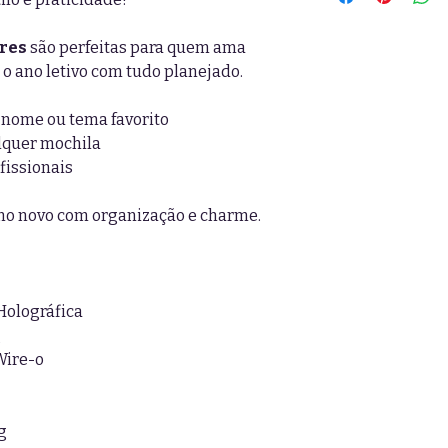
res
são perfeitas para quem ama
 o ano letivo com tudo planejado.
 nome ou tema favorito
lquer mochila
fissionais
ano novo com organização e charme.
Holográfica
g
Wire-o
g