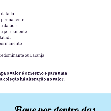
a datada
na permanente
na datada
ina permanente
 datada
 permanente
predominante ou Laranja
pa o valor é o mesmo e para uma
a coleção há alteração no valor.
Fique por dentro das