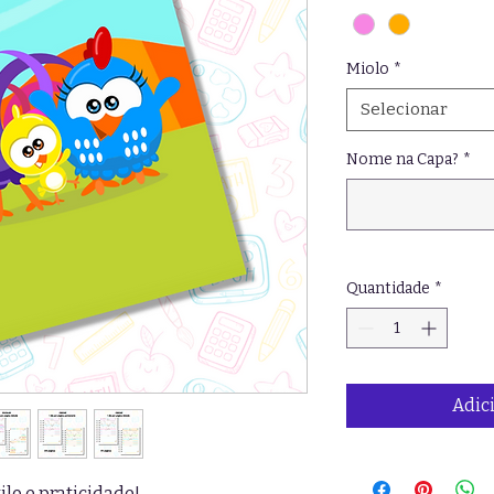
Miolo
*
Selecionar
Nome na Capa?
*
Quantidade
*
Adic
lo e praticidade!