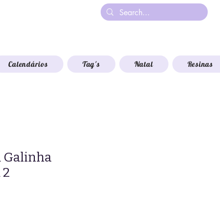
Calendários
Tag's
Natal
Resinas
 Galinha
 2