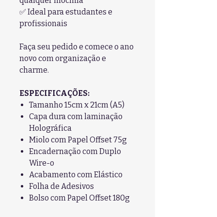
qualquer mochila
✅ Ideal para estudantes e
profissionais
Faça seu pedido e comece o ano
novo com organização e
charme.
ESPECIFICAÇÕES:
Tamanho 15cm x 21cm (A5)
Capa dura com laminação
Holográfica
Miolo com Papel Offset 75g
Encadernação com Duplo
Wire-o
Acabamento com Elástico
Folha de Adesivos
Bolso com Papel Offset 180g