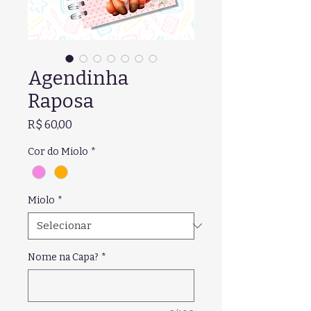
Agendinha
Raposa
Preço
R$ 60,00
Cor do Miolo
*
Miolo
*
Nome na Capa?
*