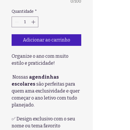
0/100
Quantidade
*
Adicionar ao carrinho
Organize o ano com muito
estilo e praticidade!
Nossas
agendinhas
escolares
são perfeitas para
quem ama exclusividade e quer
começar o ano letivo com tudo
planejado.
✅ Design exclusivo com o seu
nome ou tema favorito