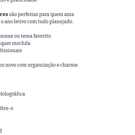
res
são perfeitas para quem ama
 o ano letivo com tudo planejado.
 nome ou tema favorito
lquer mochila
fissionais
ano novo com organização e charme.
Holográfica
g
Wire-o
g