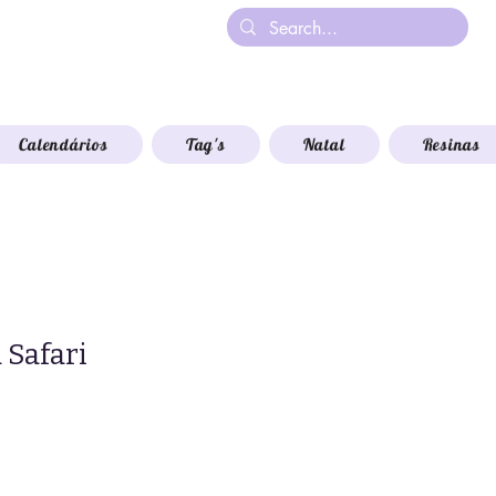
Calendários
Tag's
Natal
Resinas
Safari