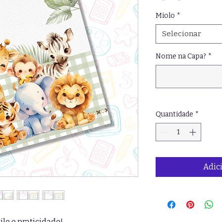
Miolo
*
Selecionar
Nome na Capa?
*
Quantidade
*
Adic
lo e praticidade!