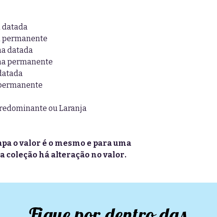
a datada
na permanente
na datada
ina permanente
 datada
 permanente
predominante ou Laranja
pa o valor é o mesmo e para uma
a coleção há alteração no valor.
Fique por dentro das