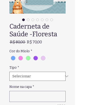
Caderneta de
Saúde -Floresta
Preço
Preço
 R$ 80,00 
R$ 70,00
normal
promocional
Cor do Miolo
*
Tipo
*
Nome na capa
*