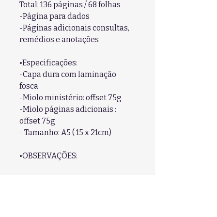
Total: 136 páginas / 68 folhas
-Página para dados
-Páginas adicionais consultas,
remédios e anotações
•Especificações:
-Capa dura com laminação
fosca
-Miolo ministério: offset 75g
-Miolo páginas adicionais :
offset 75g
- Tamanho: A5 ( 15 x 21cm)
•OBSERVAÇÕES:
-As cores do produto podem
conter variações com as cores
vistas na tela.