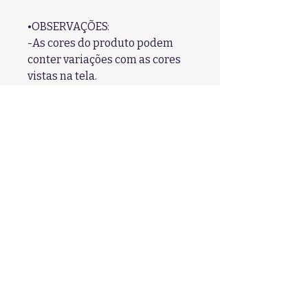
•OBSERVAÇÕES:
-As cores do produto podem
conter variações com as cores
vistas na tela.
Fique por dentro das nossas
novidades:
Insira seu endereço de email
Enviar