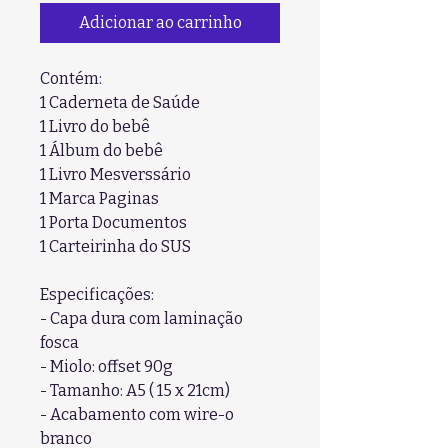
Adicionar ao carrinho
Contém:
1 Caderneta de Saúde
1 Livro do bebê
1 Álbum do bebê
1 Livro Mesverssário
1 Marca Paginas
1 Porta Documentos
1 Carteirinha do SUS
Especificações:
- Capa dura com laminação
fosca
- Miolo: offset 90g
- Tamanho: A5 ( 15 x 21cm)
- Acabamento com wire-o
branco