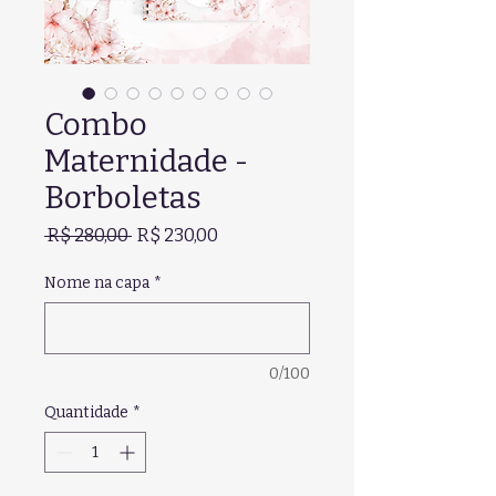
Combo
Maternidade -
Borboletas
Preço
Preço
 R$ 280,00 
R$ 230,00
normal
promocional
Nome na capa
*
0/100
Quantidade
*