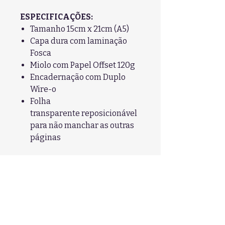
ESPECIFICAÇÕES:
Tamanho 15cm x 21cm (A5)
Capa dura com laminação
Fosca
Miolo com Papel Offset 120g
Encadernação com Duplo
Wire-o
Folha
transparente reposicionável
para não manchar as outras
páginas
COZY NOOKS - 30 desenhos
POM POM & FRIENDS - 25
desenhos