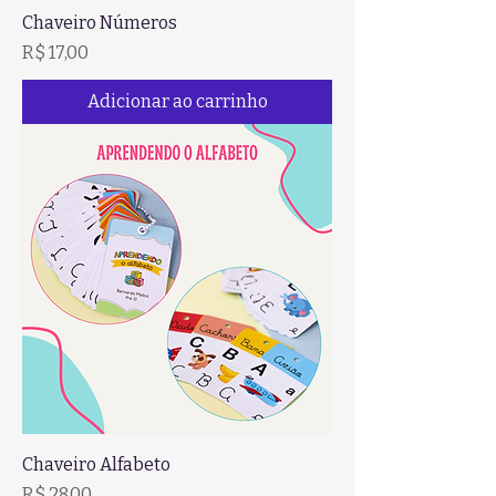
Chaveiro Números
Preço
R$ 17,00
Adicionar ao carrinho
Chaveiro Alfabeto
Preço
R$ 28,00