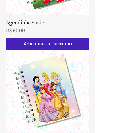
Agendinha Sonic
Preço
R$ 60,00
Adicionar ao carrinho