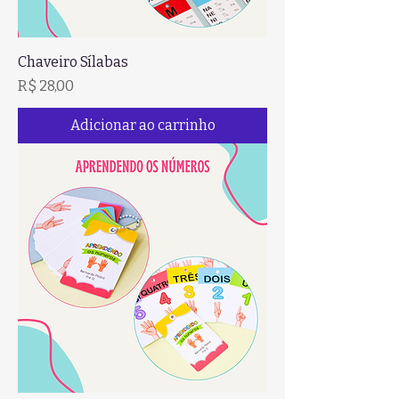
Chaveiro Sílabas
Preço
R$ 28,00
Adicionar ao carrinho