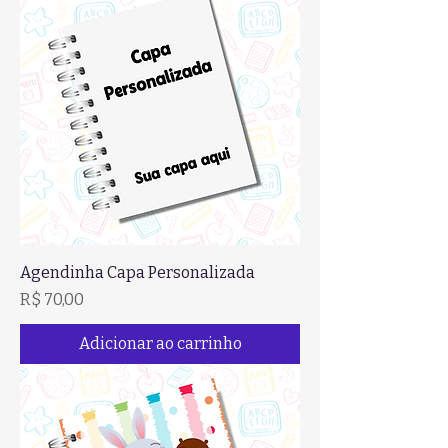
Agendinha Capa Personalizada
Preço
R$ 70,00
Adicionar ao carrinho