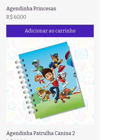
Agendinha Princesas
Preço
R$ 60,00
Adicionar ao carrinho
Agendinha Patrulha Canina 2