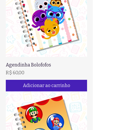
Agendinha Bolofofos
Preço
R$ 60,00
Adicionar ao carrinho