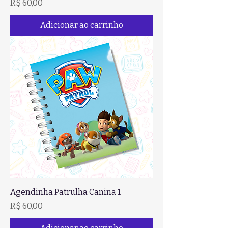
Preço
R$ 60,00
Adicionar ao carrinho
Agendinha Patrulha Canina 1
Preço
R$ 60,00