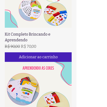
Kit Completo Brincando e
Aprendendo
Preço normal
Preço promocional
R$ 90,00
R$ 70,00
Adicionar ao carrinho