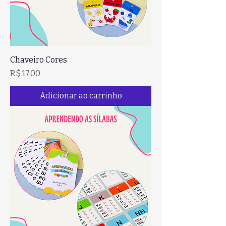
Chaveiro Cores
Preço
R$ 17,00
Adicionar ao carrinho