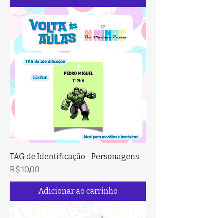
TAG de Identificação - Personagens
Preço
R$ 10,00
Adicionar ao carrinho