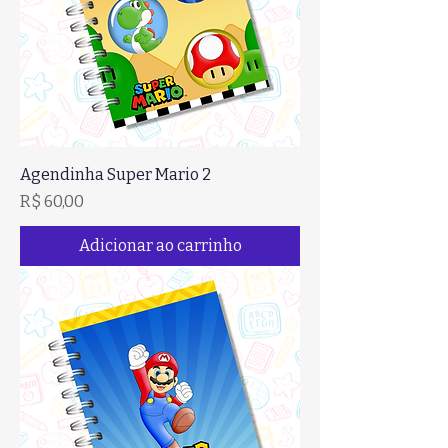
Agendinha Super Mario 2
Preço
R$ 60,00
Adicionar ao carrinho