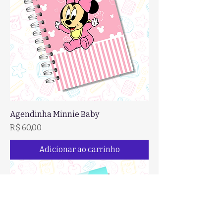
Agendinha Minnie Baby
Preço
R$ 60,00
Adicionar ao carrinho